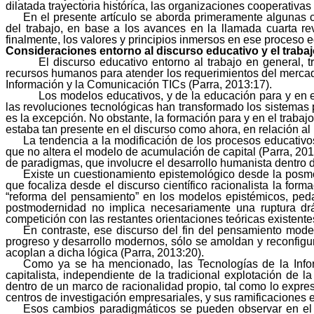
dilatada trayectoria histórica, las organizaciones cooperativa
En el presente artículo se aborda primeramente algunas c
del trabajo, en base a los avances en la llamada cuarta re
finalmente, los valores y principios inmersos en ese proceso e
Consideraciones entorno al discurso educativo y el trabaj
El discurso educativo entorno al trabajo en general,
recursos humanos para atender los requerimientos del mercad
Información y la Comunicación
TICs
(Parra, 2013:17).
Los modelos educativos, y de la educación para y en e
las revoluciones tecnológicas han transformado los sistemas
es la excepción. No obstante, la formación para y en el trabaj
estaba tan presente en el discurso como ahora, en relación al
La tendencia a la modificación de los procesos educativo
que no altera el modelo de acumulación de capital (Parra, 20
de paradigmas, que involucre el desarrollo humanista dentro de
Existe un cuestionamiento epistemológico desde la posmod
que focaliza desde el discurso científico racionalista la fo
“reforma del pensamiento” en los modelos epistémicos, ped
postmodernidad no implica necesariamente una ruptura drást
competición con las restantes orientaciones teóricas existent
En contraste, ese discurso del fin del pensamiento mo
progreso y desarrollo modernos, sólo se amoldan y reconfigur
acoplan a dicha lógica (Parra, 2013:20).
Como ya se ha mencionado, las Tecnologías de la Infor
capitalista, independiente de la tradicional explotación de 
dentro de un marco de racionalidad propio, tal como lo expr
centros de investigación empresariales, y sus ramificaciones 
Esos cambios paradigmáticos se pueden observar en el d