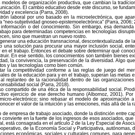
modelos de organización productiva, que cambian la tradicional 
unicación. El cambio educativo desde este discurso, se fundame
ividad y excelencia (Parra, 2008).
patrón laboral por uno basado en la microelectrónica, que ap
a “
neo-subjetividad
gnoseo-epistemoelectrónica
” (Parra, 2006;
a información o del conocimiento. Sin embargo, esa demand
trabajo para determinadas competencias en tecnologías disrupt
recen, sino que muestran un nuevo rostro.
generar una educación transnacional, descontextualizada de la 
ido una solución para procurar una mayor inclusión social, e
 en el trabajo. Entonces el debate sobre determinar qué conoci
ruir. En ese sentido, los conocimientos son también bienes exi
idad, la convivencia, la preservación de la diversidad. Algo qu
tos y las tecnologías como bien común.
ar la competitividad conforme a las reglas de juego del me
ituales de la educación para y en el trabajo, superan las metas
l replanteo de la racionalidad dentro de las organizaciones 
onsabilidad social (Parra, 2018).
o compartido de una ética de la responsabilidad social. Produ
ctivo ejercicio de ese derecho humano (Albornoz, 2001). Por lo
micro-electrónico
; sino rebasar el modelo de aproximación a 
ocer el valor de la intuición y las emociones, más allá de la r
de empresa de trabajo asociado, donde la distinción entre capi
 convierte en la fuerte de los ingresos de esos asociados, que 
l, está consagrada en el artículo 2 de la Ley Especial de Asoc
cooperativo, de la Economía Social y Participativa, autónomas
aciones económicas, sociales y culturales comunes, para genera