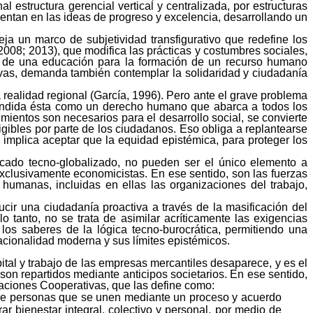
estructura gerencial vertical y centralizada, por estructuras
ntan en las ideas de progreso y excelencia, desarrollando un
areja un marco de subjetividad
transfigurativo
que redefine los
 2008; 2013), que modifica las prácticas y costumbres sociales,
a de una educación para la formación de un recurso humano
ivas, demanda también contemplar la solidaridad y ciudadanía
realidad regional (García, 1996). Pero ante
el grave problema
ntendida ésta como un derecho humano que abarca a todos los
mientos son necesarios para el desarrollo social, se convierte
gibles por parte de los ciudadanos. Eso obliga a replantearse
e implica aceptar que la equidad epistémica, para proteger los
rcado tecno-globalizado, no pueden ser el único elemento a
 exclusivamente economicistas. En ese sentido, son las fuerzas
humanas, incluidas en ellas las organizaciones del trabajo,
cir una ciudadanía proactiva a través de la masificación del
 tanto, no se trata de asimilar acríticamente las exigencias
los saberes de la lógica tecno-burocrática, permitiendo una
acionalidad moderna y sus límites epistémicos.
tal y trabajo de las empresas mercantiles desaparece, y es el
son repartidos mediante anticipos societarios. En ese sentido,
iaciones Cooperativas, que las define como:
, de personas que se unen mediante un proceso y acuerdo
r bienestar integral, colectivo y personal, por medio de