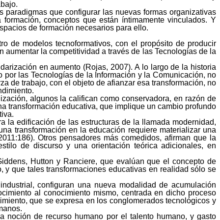
abajo.
los paradigmas que configurar las nuevas formas organizativas
la formación, conceptos que están íntimamente vinculados. Y
espacios de formación necesarios para ello.
entro de modelos
tecnoformativos
, con el propósito de producir
n aumentar la competitividad a través de las Tecnologías de la
arización en aumento (Rojas, 2007). A lo largo de la historia
 por las Tecnologías de la Información y la Comunicación, no
za de trabajo, con el objeto de afianzar esa transformación, no
ndimiento.
lización, algunos la califican como conservadora, en razón de
una transformación educativa, que implique un cambio profundo
iva.
 la edificación de las estructuras de la llamada modernidad,
 una transformación en la educación requiere materializar una
 2011:186). Otros pensadores más comedidos, afirman que la
stilo de discurso y una orientación teórica adicionales, en
Giddens, Hutton y
Ranciere
, que evalúan que el concepto de
, y que tales transformaciones educativas en realidad sólo se
industrial, configuran una nueva modalidad de acumulación
conocimiento al conocimiento mismo, centrada en dicho proceso
cimiento, que se expresa en los conglomerados tecnológicos y
umanos.
la noción de recurso humano por el talento humano, y gasto