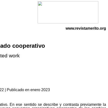
www.revistamerito.org
ciado cooperativo
ated work
022 | Publicado en enero 2023
ativo. En ese sentido se describe y contrasta previamente la