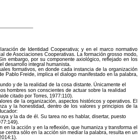
laración de Identidad Cooperativa; y en el marco normativo
cial de Asociaciones Cooperativas. La formación grosso modo,
s. Sin embargo, por su componente axiológico, reflejado en los
l desarrollo integral humanista.
sales formativos, en donde cada instancia de la organización
 de Pablo
Freide
, implica el dialogo manifestado en la palabra,
undo y de la realidad de la cosa distante. Únicamente el
 los hombres son conscientes de actuar sobre la realidad
aide
citado por Torres, 1977:110).
lores de la organización, aspectos históricos y operativos. El
nza y la honestidad, dentro de los valores y principios de la
ducador:
ya y la da de él. Su tarea no es hablar, disertar, puesto
977:149).
n en la acción y en la reflexión, que humaniza y transforma el
e centra sólo en la acción sin mediar la palabra, resulta en un
2014:1).