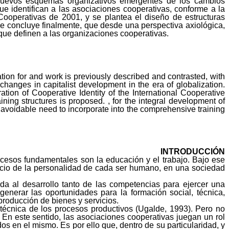
s nuevos esquemas organizativos emergentes de los cambios
que identifican a las asociaciones cooperativas, conforme a la
ooperativas de 2001, y se plantea el diseño de estructuras
 se concluye finalmente,
que
desde una perspectiva axiológica,
 que definen a las organizaciones cooperativas.
ation for and work is previously described and contrasted, with
hanges in capitalist development in the era of globalization.
ation of Cooperative Identity of the International Cooperative
ning structures is proposed. , for the integral development of
unavoidable need to incorporate into the comprehensive training
INTRODUCCIÓN
procesos fundamentales son la educación y el trabajo. Bajo ese
rcicio de la personalidad de cada ser humano, en una sociedad
da al desarrollo tanto de las competencias para ejercer una
generar las oportunidades para la formación social, técnica,
producción de bienes y servicios.
n técnica de los procesos productivos (Ugalde, 1993). Pero no
 En este sentido, las asociaciones cooperativas juegan un rol
dos en el mismo. Es por ello que, dentro de su particularidad, y