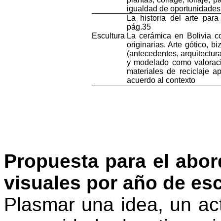
igualdad
de
oportunidades
La
historia
del arte
para
pág.35
Escultura
La
cerámica
en Bolivia
c
originarias
. Arte
gótico
,
bi
(
antecedentes
,
arquitectur
y
modelado
como
valorac
materiales
de
reciclaje
ap
acuerdo
al
contexto
Propuesta para el abord
visuales por año de es
Plasmar una idea, un act