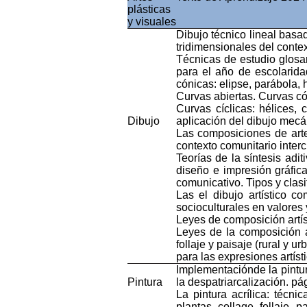
plásticas
y
visuales
Dibujo
técnico
lineal
basa
tridimensionales
del
conte
Técnicas
de
estudio
glosa
para
el
año
de
escolarida
cónicas
:
elipse
,
parábola
,
Curvas
abiertas
.
Curvas
có
Curvas
cíclicas
:
hélices
,
c
Dibujo
aplicación
del
dibujo
mecá
Las
composiciones
de
art
contexto
comunitario
interc
Teorías
de la
síntesis
adit
diseño
e
impresión
gráfic
comunicativo
.
Tipos
y
clas
Las el
dibujo
artístico
co
socioculturales
en
valores
Leyes
de
composición
artí
Leyes
de la
composición
follaje
y
paisaje
(rural y
ur
para
las
expresiones
artíst
Implementaciónde
la
pintu
Pintura
la
despatriarcalización
. pá
La
pintura
acrílica
:
técnic
plantas
, collage,
follaje
,
pa