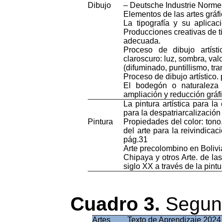
Dibujo
– Deutsche
Industrie
Norme
Elementos
de
las
artes
gráf
La
tipografía
y
su
aplicac
Producciones
creativas
de
t
adecuada
.
Proceso
de
dibujo
artísti
claroscuro
:
luz
,
sombra
,
val
(
difuminado
,
puntillismo
,
tr
Proceso
de
dibujo
artístico
.
El
bodegón
o
naturaleza
ampliación
y
reducción
gráf
La
pintura
artística
para
la
para
la
despatriarcalización
Pintura
Propiedades
del color:
tono
del arte
para
la
reivindicac
pág.31
Arte
precolombino
en Bolivi
Chipaya
y
otros
Arte. de
las
siglo
XX a
través
de la
pintu
Cuadro 3.
Segund
Artes
Texto
de
Aprendizaje
2024