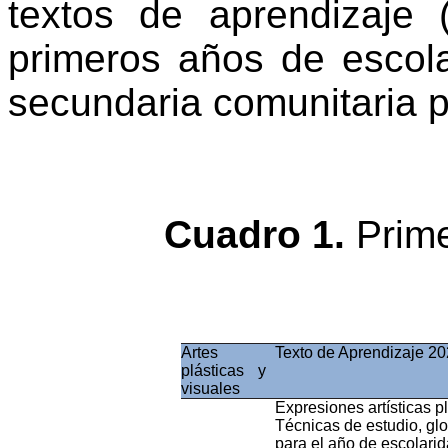
textos de aprendizaje
primeros años de escola
secundaria comunitaria p
Cuadro 1.
Prime
Artes
Texto
de
Aprendizaje
20
plásticas
y
visuales
Expresiones
artísticas
p
Técnicas
de
estudio
,
glo
para
el
año
de
escolari