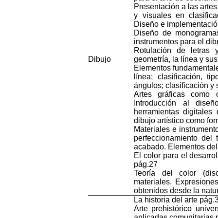
Presentación
a
las
artes
y
visuales
en
clasific
Diseño
e
implementaci
Diseño
de
monograma
instrumentos
para
el
dib
Rotulación
de
letras
Dibujo
geometría
, la
línea
y
sus
Elementos
fundamental
línea
;
clasificación
,
tip
ángulos
;
clasificación
y
Artes
gráficas
como
Introducción
al
diseñ
herramientas
digitales
dibujo
artístico
como
fo
Materiales
e
instrument
perfeccionamiento
del
acabado
.
Elementos
de
El color
para
el
desarrol
pág.27
Teoría
del color (di
materiales
.
Expresione
obtenidos
desde
la
natu
La
historia
del arte pág.
Arte
prehistórico
univer
aplicadas
comunitarias
p