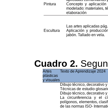
Pintura
Concepto
y
aplicación
modelado
:
materiales
,
t
elaboración
Las
artes
aplicadas
pág
Escultura
Aplicación
y
producció
jabón
.
Tallado
en vela.
Cuadro 2.
Segund
Artes
Texto
de
Aprendizaje
2024
plásticas
y
visuales
Dibujo
técnico
,
decorativo
Técnicas
de
estudio
glosari
Dibujo
técnico
,
decorativo
La
circunferencia
y el
c
polígonos
,
elementos
,
clasi
de
las
normas
ISO- Internat