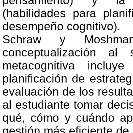
pensamiento) y la r
(habilidades para planif
desempeño cognitivo).
Schraw
y
Moshma
conceptualización al
metacognitiva incluye
planificación de estrate
evaluación de los result
al estudiante tomar deci
qué, cómo y cuándo apr
gestión más eficiente d