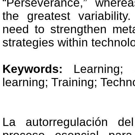
“
Perseverance
,”
wherea
the
greatest
variability
need
to
strengthen
meta
strategies
within
technolo
Keywords
:
Learning
;
learning
; Training;
Techno
La autorregulación de