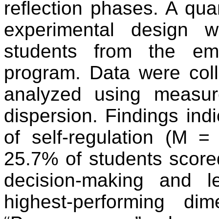
reflection
phases
. A
quan
experimental
design
w
students
from
the
em
program
. Data
were
col
analyzed
using
measur
dispersion
.
Findings
ind
of
self-regulation
(M = 
25.7%
of
students
score
decision-making
and
l
highest-performing
dim