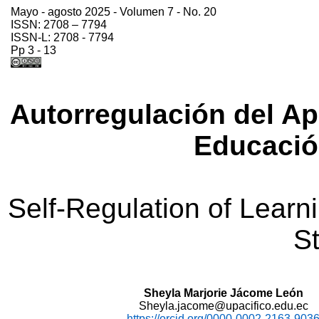
Mayo - agosto 2025 - Volumen 7 - No. 20
ISSN: 2708 – 7794
ISSN-L: 2708 - 7794
Pp
3 - 13
Autorregulación del Ap
Educació
Self-Regulation
of
Learn
S
Sheyla
Marjorie Jácome León
Sheyla.jacome@upacifico.edu.ec
https://orcid.org/0000-0002-2163-903