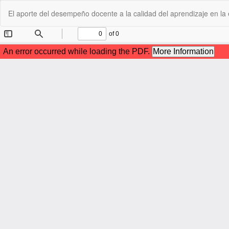
Volver
El aporte del desempeño docente a la calidad del aprendizaje en la
a
los
detalles
del
artículo