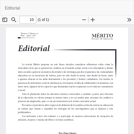
Volver
De
De
Editorial
a
P
los
detalles
del
artículo