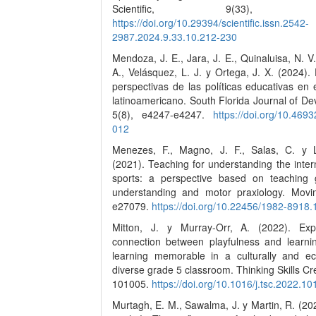
Scientific, 9(33), 21
https://doi.org/10.29394/scientific.issn.2542-
2987.2024.9.33.10.212-230
Mendoza, J. E., Jara, J. E., Quinaluisa, N. V.
A., Velásquez, L. J. y Ortega, J. X. (2024).
perspectivas de las políticas educativas en 
latinoamericano. South Florida Journal of D
5(8), e4247-e4247.
https://doi.org/10.4693
012
Menezes, F., Magno, J. F., Salas, C. y 
(2021). Teaching for understanding the intern
sports: a perspective based on teaching
understanding and motor praxiology. Movi
e27079.
https://doi.org/10.22456/1982-8918
Mitton, J. y Murray-Orr, A. (2022). Exp
connection between playfulness and learni
learning memorable in a culturally and ec
diverse grade 5 classroom. Thinking Skills Crea
101005.
https://doi.org/10.1016/j.tsc.2022.1
Murtagh, E. M., Sawalma, J. y Martin, R. (202