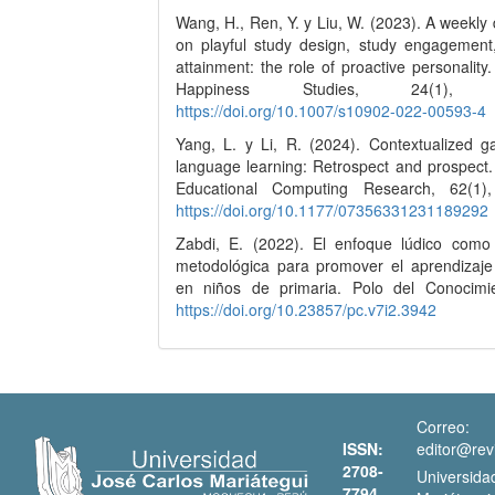
Wang, H., Ren, Y. y Liu, W. (2023). A weekly 
on playful study design, study engagement
attainment: the role of proactive personality.
Happiness Studies, 24(1), 1
https://doi.org/10.1007/s10902-022-00593-4
Yang, L. y Li, R. (2024). Contextualized 
language learning: Retrospect and prospect.
Educational Computing Research, 62(1),
https://doi.org/10.1177/07356331231189292
Zabdi, E. (2022). El enfoque lúdico como 
metodológica para promover el aprendizaje 
en niños de primaria. Polo del Conocimie
https://doi.org/10.23857/pc.v7i2.3942
Correo:
ISSN:
editor@rev
2708-
Universida
7794