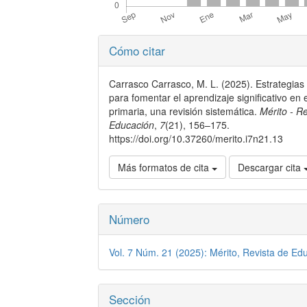
Detalles
Cómo citar
del
artículo
Carrasco Carrasco, M. L. (2025). Estrategias 
para fomentar el aprendizaje significativo en
primaria, una revisión sistemática.
Mérito - R
Educación
,
7
(21), 156–175.
https://doi.org/10.37260/merito.i7n21.13
Más formatos de cita
Descargar cita
Número
Vol. 7 Núm. 21 (2025): Mérito, Revista de Ed
Sección