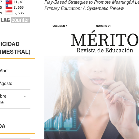
Play-Based Strategies to Promote Meaningful Le
Primary Education: A Systematic Review
Barra
lateral
del
ICIDAD
IMESTRAL)
artículo
Abril
Agosto
iembre -
re
DA