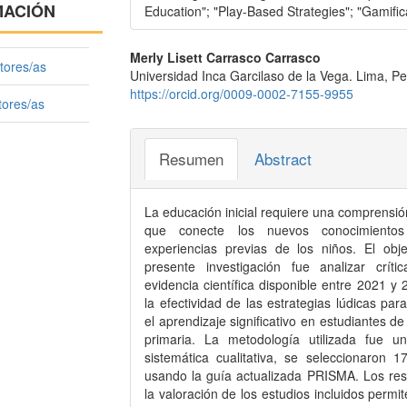
MACIÓN
Education"; "Play-Based Strategies"; "Gamific
Contenido
Merly Lisett Carrasco Carrasco
tores/as
Universidad Inca Garcilaso de la Vega. Lima, P
principal
https://orcid.org/0009-0002-7155-9955
tores/as
del
artículo
Resumen
Abstract
La educación inicial requiere una comprensi
que conecte los nuevos conocimiento
experiencias previas de los niños. El obje
presente investigación fue analizar críti
evidencia científica disponible entre 2021 y
la efectividad de las estrategias lúdicas pa
el aprendizaje significativo en estudiantes d
primaria. La metodología utilizada fue un
sistemática cualitativa, se seleccionaron 17
usando la guía actualizada PRISMA. Los res
la valoración de los estudios incluidos permit