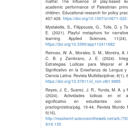
maths! The influence of play-based le
academic performance of Palestinian prim
children. Educational research for policy pract
407-426.
https://doi.org/10.1007/s10671-022
Mystakidis, S., Filippousis, G., Tolis, D. y T
E. (2021). Playful metaphors for narrative
learning. Applied Sciences, 11(24)
https://doi.org/10.3390/app112411682
Reinoso, W. A., Morales, S. M., Moreira, A. I
C. B. y Zambrano, J. E. (2024). Integ
Estrategias Lúdicas para Mejorar el Ap
Significativo en la Enseñanza de Lengua y L
Ciencia Latina: Revista Multidisciplinar, 8(1),
https://doi.org/10.37811/cl_rcm.v8i1.9985
Reyes, J. E., Suarez, J. R., Yunda, M. A. y 
(2024). Actividades lúdicas en el ap
significativo en estudiantes con di
practognóstica/pág. 19-44. Revista Mundo F
5(16), 19-
http://resolvemf.scienceontheweb.net/ark:/7
5i16.135