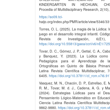
KINDERGARTEN IN HECHUAN, CHO
Procedia of Multidisciplinary Research, 2(10),
https://so09.tci-
haijo.org/index.php/PMR/article/view/5346/33
Torres, O. L. (2025). La magia de la Lúdica: 
juego en el desarrollo integral infantil. Códig
Revista de Investigación, 6(E1), 
https://doi.org/10.55813/gaea/ccri/v6/nE1/725
Tovar, D. C., Gómez, J. P., Getial, C. A., Caba
y Banquez, Y. (2023). La Lúdica como E
Pedagógica para el Aprendizaje de l
Ortográficas en Quinto de Básica Primari
Latina Revista Científica Multidisciplinar, 
6405.
https://doi.org/10.37811/cl_rcm.v7i6.9
Vasquez, M. N., Chacón, D. P., Estrellao, E. M.
R. M., Tovar, M. d. J., Cadena, A. G. y Ma
(2024). Estrategias Lúdicas para el Desa
Pensamiento Lógico-Matemático en Educaci
Ciencia Latina Revista Científica Multidiscipl
9862-9880.
https://doi.org/10.37811/cl_rcm.