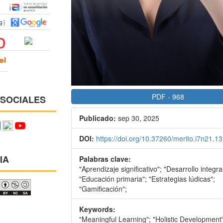
PDF
-
968
 SOCIALES
Publicado:
sep 30, 2025
DOI:
https://doi.org/10.37260/merito.i7n21.13
IA
Palabras clave:
"Aprendizaje significativo"; "Desarrollo integral
"Educación primaria"; "Estrategias lúdicas";
"Gamificación";
Keywords:
"Meaningful Learning"; "Holistic Development"