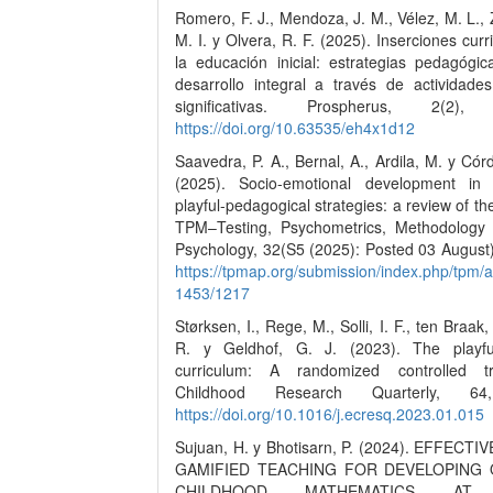
Romero, F. J., Mendoza, J. M., Vélez, M. L.
M. I. y Olvera, R. F. (2025). Inserciones curr
la educación inicial: estrategias pedagógic
desarrollo integral a través de actividades
significativas. Prospherus, 2(2), 
https://doi.org/10.63535/eh4x1d12
Saavedra, P. A., Bernal, A., Ardila, M. y Cór
(2025). Socio-emotional development in 
playful-pedagogical strategies: a review of the
TPM–Testing, Psychometrics, Methodology 
Psychology, 32(S5 (2025): Posted 03 August)
https://tpmap.org/submission/index.php/tpm/ar
1453/1217
Størksen, I., Rege, M., Solli, I. F., ten Braak
R. y Geldhof, G. J. (2023). The playfu
curriculum: A randomized controlled tr
Childhood Research Quarterly, 64
https://doi.org/10.1016/j.ecresq.2023.01.015
Sujuan, H. y Bhotisarn, P. (2024). EFFECT
GAMIFIED TEACHING FOR DEVELOPING 
CHILDHOOD MATHEMATICS AT 