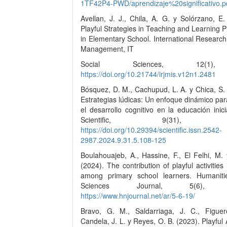
1TF42P4-PWD/aprendizaje%20significativo.p
Avellan, J. J., Chila, A. G. y Solórzano, E.
Playful Strategies in Teaching and Learning Pr
in Elementary School. International Research
Management, IT
Social Sciences, 12(1)
https://doi.org/10.21744/irjmis.v12n1.2481
Bósquez, D. M., Cachupud, L. A. y Chica, S.
Estrategias lúdicas: Un enfoque dinámico pa
el desarrollo cognitivo en la educación inici
Scientific, 9(31), 10
https://doi.org/10.29394/scientific.issn.2542-
2987.2024.9.31.5.108-125
Boulahouajeb, A., Hassine, F., El Felhi, M. 
(2024). The contribution of playful activities 
among primary school learners. Humaniti
Sciences Journal, 5(6), 3
https://www.hnjournal.net/ar/5-6-19/
Bravo, G. M., Saldarriaga, J. C., Figuer
Candela, J. L. y Reyes, O. B. (2023). Playful A