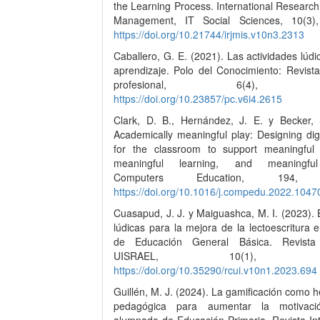
the Learning Process. International Research
Management, IT Social Sciences, 10(3),
https://doi.org/10.21744/irjmis.v10n3.2313
Caballero, G. E. (2021). Las actividades lúdi
aprendizaje. Polo del Conocimiento: Revista 
profesional, 6(4), 86
https://doi.org/10.23857/pc.v6i4.2615
Clark, D. B., Hernández, J. E. y Becker, 
Academically meaningful play: Designing dig
for the classroom to support meaningful
meaningful learning, and meaningfu
Computers Education, 194, 
https://doi.org/10.1016/j.compedu.2022.1047
Cuasapud, J. J. y Maiguashca, M. I. (2023). 
lúdicas para la mejora de la lectoescritura
de Educación General Básica. Revista C
UISRAEL, 10(1), 151
https://doi.org/10.35290/rcui.v10n1.2023.694
Guillén, M. J. (2024). La gamificación como 
pedagógica para aumentar la motivac