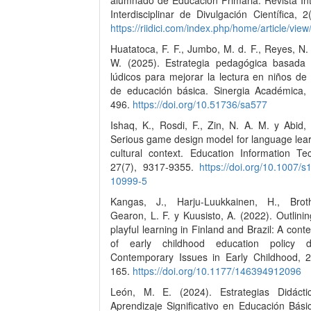
alumnado de Educación Primaria. Revista Int
Interdisciplinar de Divulgación Científica, 2
https://riidici.com/index.php/home/article/vie
Huatatoca, F. F., Jumbo, M. d. F., Reyes, N. 
W. (2025). Estrategia pedagógica basada
lúdicos para mejorar la lectura en niños de
de educación básica. Sinergia Académica, 
496.
https://doi.org/10.51736/sa577
Ishaq, K., Rosdi, F., Zin, N. A. M. y Abid,
Serious game design model for language lear
cultural context. Education Information Tec
27(7), 9317-9355.
https://doi.org/10.1007/
10999-5
Kangas, J., Harju-Luukkainen, H., Brot
Gearon, L. F. y Kuusisto, A. (2022). Outlini
playful learning in Finland and Brazil: A conte
of early childhood education policy d
Contemporary Issues in Early Childhood, 2
165.
https://doi.org/10.1177/146394912096
León, M. E. (2024). Estrategias Didáct
Aprendizaje Significativo en Educación Bási