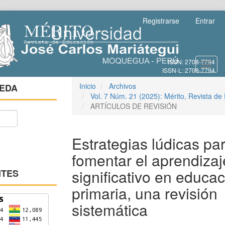
Salto
Registrarse
Entrar
rápido
al
contenido
de
Toggl
la
navig
página
Navegación
Inicio
Archivos
EDA
principal
Vol. 7 Núm. 21 (2025): Mérito, Revista de
Contenido
ARTÍCULOS DE REVISIÓN
principal
Barra
lateral
Estrategias lúdicas pa
fomentar el aprendizaj
significativo en educa
NTES
primaria, una revisión
sistemática