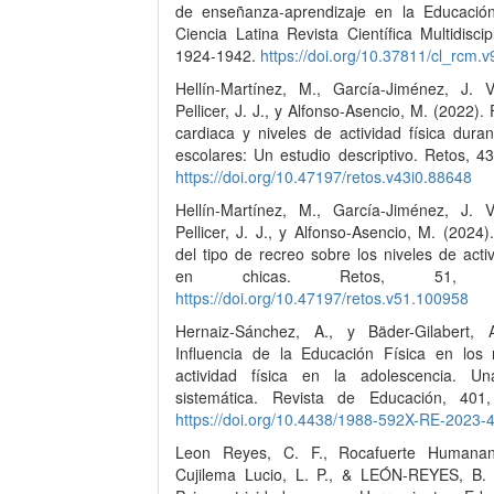
de enseñanza-aprendizaje en la Educación
Ciencia Latina Revista Científica Multidiscipl
1924-1942.
https://doi.org/10.37811/cl_rcm.
Hellín-Martínez, M., García-Jiménez, J. V
Pellicer, J. J., y Alfonso-Asencio, M. (2022).
cardiaca y niveles de actividad física dura
escolares: Un estudio descriptivo. Retos, 4
https://doi.org/10.47197/retos.v43i0.88648
Hellín-Martínez, M., García-Jiménez, J. V
Pellicer, J. J., y Alfonso-Asencio, M. (2024).
del tipo de recreo sobre los niveles de activ
en chicas. Retos, 51, 12
https://doi.org/10.47197/retos.v51.100958
Hernaiz-Sánchez, A., y Bäder-Gilabert, 
Influencia de la Educación Física en los 
actividad física en la adolescencia. Un
sistemática. Revista de Educación, 401
https://doi.org/10.4438/1988-592X-RE-2023-
Leon Reyes, C. F., Rocafuerte Humanant
Cujilema Lucio, L. P., & LEÓN-REYES, B. 