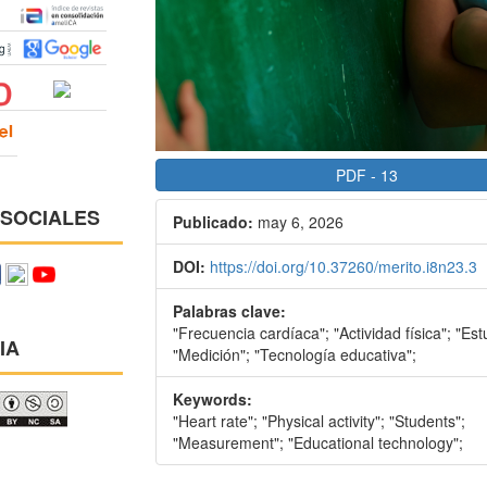
PDF
-
13
 SOCIALES
Publicado:
may 6, 2026
DOI:
https://doi.org/10.37260/merito.i8n23.3
Palabras clave:
"Frecuencia cardíaca"; "Actividad física"; "Est
IA
"Medición"; "Tecnología educativa";
Keywords:
"Heart rate"; "Physical activity"; "Students";
"Measurement"; "Educational technology";