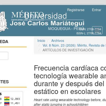
Salto
Registrarse
Entrar
rápido
al
contenido
de
Toggl
la
navig
página
Navegación
Inicio
Archivos
EDA
principal
Vol. 8 Núm. 23 (2026): Mérito, Revista de
Contenido
ARTÍCULOS DE INVESTIGACIÓN
principal
Barra
lateral
Frecuencia cardíaca c
tecnología wearable a
durante y después del 
NTES
estático en escolares
Heart rate using wearable technology before, d
after static jumping in schoolchildren