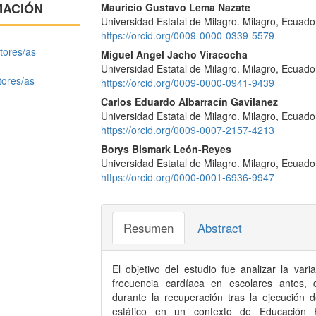
Contenido
MACIÓN
Mauricio Gustavo Lema Nazate
Universidad Estatal de Milagro. Milagro, Ecuado
principal
https://orcid.org/0009-0000-0339-5579
del
tores/as
Miguel Angel Jacho Viracocha
Universidad Estatal de Milagro. Milagro, Ecuado
artículo
tores/as
https://orcid.org/0009-0000-0941-9439
Carlos Eduardo Albarracín Gavilanez
Universidad Estatal de Milagro. Milagro, Ecuado
https://orcid.org/0009-0007-2157-4213
Borys Bismark León-Reyes
Universidad Estatal de Milagro. Milagro, Ecuado
https://orcid.org/0000-0001-6936-9947
Resumen
Abstract
El objetivo del estudio fue analizar la vari
frecuencia cardíaca en escolares antes,
durante la recuperación tras la ejecución d
estático en un contexto de Educación F