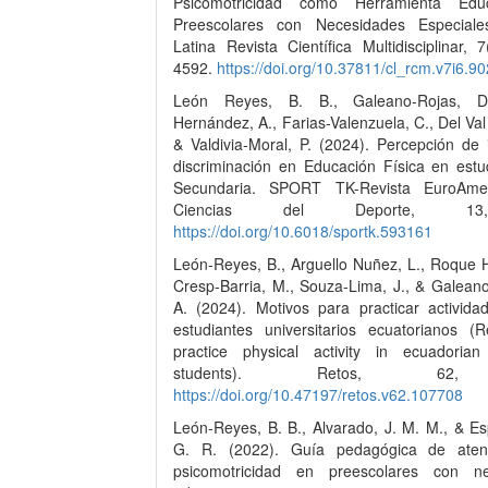
Psicomotricidad como Herramienta Edu
Preescolares con Necesidades Especiale
Latina Revista Científica Multidisciplinar, 
4592.
https://doi.org/10.37811/cl_rcm.v7i6.9
León Reyes, B. B., Galeano-Rojas, D.
Hernández, A., Farias-Valenzuela, C., Del Val 
& Valdivia-Moral, P. (2024). Percepción de 
discriminación en Educación Física en estu
Secundaria. SPORT TK-Revista EuroAme
Ciencias del Deporte, 1
https://doi.org/10.6018/sportk.593161
León-Reyes, B., Arguello Nuñez, L., Roque H
Cresp-Barria, M., Souza-Lima, J., & Galeano
A. (2024). Motivos para practicar actividad
estudiantes universitarios ecuatorianos (
practice physical activity in ecuadorian 
students). Retos, 62,
https://doi.org/10.47197/retos.v62.107708
León-Reyes, B. B., Alvarado, J. M. M., & Es
G. R. (2022). Guía pedagógica de aten
psicomotricidad en preescolares con ne