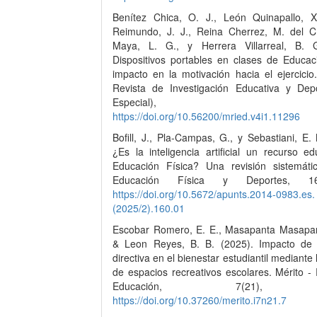
Benítez Chica, O. J., León Quinapallo, X
Reimundo, J. J., Reina Cherrez, M. del C
Maya, L. G., y Herrera Villarreal, B. 
Dispositivos portables en clases de Educaci
impacto en la motivación hacia el ejercic
Revista de Investigación Educativa y Depo
Especial), 100-
https://doi.org/10.56200/mried.v4i1.11296
Bofill, J., Pla-Campas, G., y Sebastiani, E.
¿Es la inteligencia artificial un recurso e
Educación Física? Una revisión sistemáti
Educación Física y Deportes, 1
https://doi.org/10.5672/apunts.2014-0983.es.
(2025/2).160.01
Escobar Romero, E. E., Masapanta Masapan
& Leon Reyes, B. B. (2025). Impacto de 
directiva en el bienestar estudiantil mediante 
de espacios recreativos escolares. Mérito -
Educación, 7(21), 6
https://doi.org/10.37260/merito.i7n21.7