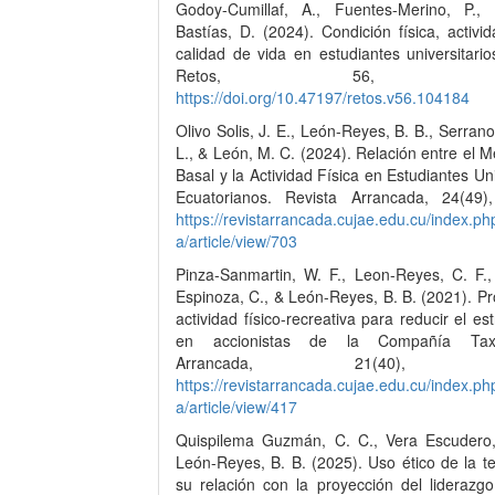
Godoy-Cumillaf, A., Fuentes-Merino, P.,
Bastías, D. (2024). Condición física, activid
calidad de vida en estudiantes universitario
Retos, 56, 521-
https://doi.org/10.47197/retos.v56.104184
Olivo Solis, J. E., León-Reyes, B. B., Serrano 
L., & León, M. C. (2024). Relación entre el 
Basal y la Actividad Física en Estudiantes Uni
Ecuatorianos. Revista Arrancada, 24(49)
https://revistarrancada.cujae.edu.cu/index.p
a/article/view/703
Pinza-Sanmartin, W. F., Leon-Reyes, C. F.,
Espinoza, C., & León-Reyes, B. B. (2021). P
actividad físico-recreativa para reducir el est
en accionistas de la Compañía Tax-E
Arrancada, 21(40), 15
https://revistarrancada.cujae.edu.cu/index.p
a/article/view/417
Quispilema Guzmán, C. C., Vera Escudero
León-Reyes, B. B. (2025). Uso ético de la t
su relación con la proyección del liderazgo