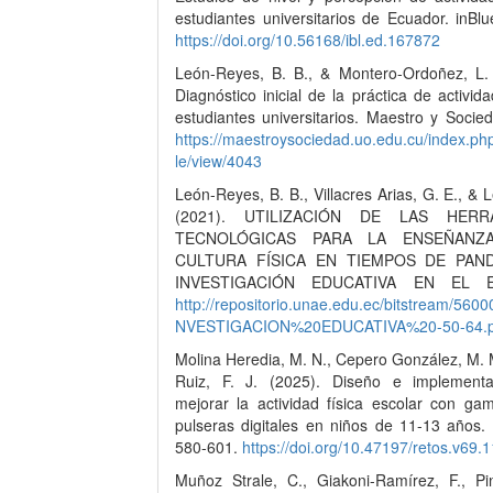
estudiantes universitarios de Ecuador. inBlue
https://doi.org/10.56168/ibl.ed.167872
León-Reyes, B. B., & Montero-Ordoñez, L. 
Diagnóstico inicial de la práctica de activida
estudiantes universitarios. Maestro y Socie
https://maestroysociedad.uo.edu.cu/index.ph
le/view/4043
León-Reyes, B. B., Villacres Arias, G. E., & 
(2021). UTILIZACIÓN DE LAS HERR
TECNOLÓGICAS PARA LA ENSEÑANZ
CULTURA FÍSICA EN TIEMPOS DE PAND
INVESTIGACIÓN EDUCATIVA EN EL 
http://repositorio.unae.edu.ec/bitstream/5600
NVESTIGACION%20EDUCATIVA%20-50-64.p
Molina Heredia, M. N., Cepero González, M. 
Ruiz, F. J. (2025). Diseño e implement
mejorar la actividad física escolar con gam
pulseras digitales en niños de 11-13 años. 
580-601.
https://doi.org/10.47197/retos.v69.
Muñoz Strale, C., Giakoni-Ramírez, F., Pin