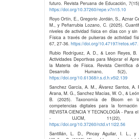
futuro. Revista Peruana de Educación, 7(15)
https://doi.org/10.37260/repe.v7n15.10
Royo Ortín, E., Gregorio Jordán, S., Aznar 
M., y Peñarrubia Lozano, C. (2025). Cuantif
niveles de actividad física en días con y si
Física a través de pulseras de actividad fís
67, 27-36.
https://doi.org/10.47197/retos.v6
Rubio Rodríguez, A. D., & Leon Reyes, B. 
Actividades Deportivas para Mejorar el Apre
la Materia de Física. Revista Científica 
Desarrollo Humano, 5(2), 3
https://doi.org/10.61368/r.s.d.h.v5i2.139
Sanchez García, A. M., Álvarez Santos, A. 
Arana, M. G., Sanchez Macías, W. O., & León
B. (2025). Taxonomía de Bloom en l
competencias digitales para la formación
REVISTA CIENCIA Y TECNOLOGÍA - Para el 
- UJCM, 11(22), 325
https://doi.org/10.37260/rctd.v11i22.56
Santillán, L. D., Pincay Aguilar, I. L., 