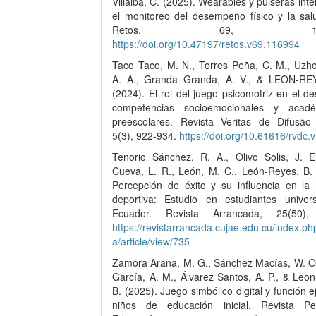
Villalba, C. (2025). Wearables y pulseras inte
el monitoreo del desempeño físico y la salu
Retos, 69, 1437-1
https://doi.org/10.47197/retos.v69.116994
Taco Taco, M. N., Torres Peña, C. M., Uzh
A. A., Granda Granda, A. V., & LEON-RE
(2024). El rol del juego psicomotriz en el de
competencias socioemocionales y acad
preescolares. Revista Veritas de Difusão C
5(3), 922-934.
https://doi.org/10.61616/rvdc.
Tenorio Sánchez, R. A., Olivo Solis, J. 
Cueva, L. R., León, M. C., León-Reyes, B. 
Percepción de éxito y su influencia en la 
deportiva: Estudio en estudiantes univers
Ecuador. Revista Arrancada, 25(50),
https://revistarrancada.cujae.edu.cu/index.p
a/article/view/735
Zamora Arana, M. G., Sánchez Macías, W. O
García, A. M., Álvarez Santos, A. P., & Leo
B. (2025). Juego simbólico digital y función e
niños de educación inicial. Revista P