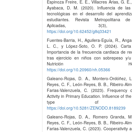
Espinoza Freire, E. E., Villacres Arias, G. E
Ayabaca, D. M. (2020). Influencia de las 
tecnológicas en el desarrollo del aprendiz
estudiantes. Revista Metropolitana de
Aplicadas, 3(3), 6
https://doi.org/10.62452/g8q33421
Fuentes-Barria, H., Aguilera-Eguía, R., Angar
L. C., y López-Soto, O. P. (2024). Carta 
Importancia de la frecuencia cardiaca de re
tras ejercicio en niños con sobrepeso y/u
Nutrición Hospital
https://doi.org/10.20960/nh.05366
Galeano-Rojas, D. A., Montero-Ordóñez, L
Reyes, C. F., León-Reyes, B. B., Ribeiro-Alm
Farias-Valenzuela, C. (2023). Frequency o
Activity in Primary Education. Influence of the
type of activ
https://doi.org/10.5281/ZENODO.8189239
Galeano-Rojas, D. A., Romero Granda, M
Reyes, C. F., León-Reyes, B. B., Ribeiro-Alm
Farias-Valenzuela, C. (2023). Cooperativity