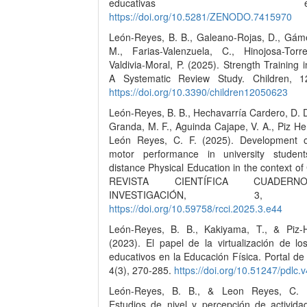
educativas especi
https://doi.org/10.5281/ZENODO.7415970
León-Reyes, B. B., Galeano-Rojas, D., Gáme
M., Farias-Valenzuela, C., Hinojosa-Tor
Valdivia-Moral, P. (2025). Strength Training i
A Systematic Review Study. Children, 1
https://doi.org/10.3390/children12050623
León-Reyes, B. B., Hechavarría Cardero, D. 
Granda, M. F., Aguinda Cajape, V. A., Piz Her
León Reyes, C. F. (2025). Development o
motor performance in university studen
distance Physical Education in the context o
REVISTA CIENTÍFICA CUADER
INVESTIGACIÓN, 3, 
https://doi.org/10.59758/rcci.2025.3.e44
León-Reyes, B. B., Kakiyama, T., & Piz-H
(2023). El papel de la virtualización de lo
educativos en la Educación Física. Portal de 
4(3), 270-285.
https://doi.org/10.51247/pdlc.
León-Reyes, B. B., & Leon Reyes, C. F
Estudios de nivel y percepción de actividad