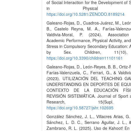
of Social Interaction for the Development of So
in Physical Educa
https://doi.org/10.5281/ZENODO.8189214
Galeano-Rojas, D., Cuadros-Juárez, M., León
B., Castelo Reyna, M. A., Farías-Valenzu
Valdivia-Moral, P. (2024). Associatio
Academic Performance, Physical Activity, an
Stress in Compulsory Secondary Education: A
by Sex. Children, 11(10),
https://doi.org/10.3390/children11101161
Galeano-Rojas, D., León-Reyes, B. B., Ortiz-
Farías-Valenzuela, C., Ferrari, G., & Valdivi
(2023). UTILIZACIÓN DEL TEACHING G
UNDERSTANDING EN DEPORTES DE EQUI
CONTEXTO DE LA EDUCACIÓN FÍSI
REVISIÓN SISTEMÁTICA. Journal of Sport 
Research, 15(Supl
https://doi.org/10.58727/jshr.102695
González Sánchez, J. L., Villacres Arias, G
Sánchez, L. D. C., Serrano Aguilar, J. L., 
Zambrano, R. L. (2025). Uso de Kahoot! En 