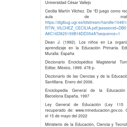
Universidad César Vallejo
Cecilia Martín Vilchez. De “El juego como re
aula de matemátic
https://digibug.ugr.es/bitstream/handle/104
RTIN_VILCHEZ_CECILIA.pdf;jsessionid=DB
A8C16D825159B18DD354A?sequence=1
Dean J. (1992). Los niños en La organi
aprendizaje en la Educación Primaria. Ed
Muralla: España
Diccionario Enciclopédico Magisterial T
Editar, México, 1999. 478 p.
Diccionario de las Ciencias y de la Educaci
Santillana. Enero del 2006.
Enciclopedia General de la Educaci
Barcelona España, 1997
Ley General de Educación (Ley 115 
recuperado de: www.mineducacion.gov.co. 
el 15 de mayo del 2022
Ministerio de la Educación, Ciencia y Tecno