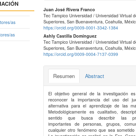
MACIÓN
Contenido
Juan José Rivera Franco
Tec Tampico Universidad / Universidad Virtual d
principal
Superiores, San Buenaventura, Coahuila, Méxi
tores/as
del
https://orcid.org/0009-0001-3342-1384
tores/as
Ashly Castilla Domínguez
artículo
Tec Tampico Universidad / Universidad Virtual d
Superiores, San Buenaventura, Coahuila, Méxi
https://orcid.org/0009-0004-7137-0399
Resumen
Abstract
El objetivo general de la investigación es
reconocer la importancia del uso del j
alternativa para el aprendizaje de las ma
Metodológicamente es cualitativo, descrip
sentido que busca describir las pr
importantes de personas, grupos, comu
cualquier otro fenómeno que sea sometido a