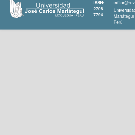
ISSN:
editor@rev
2708-
Universida
7794
Mariátegu
Perú