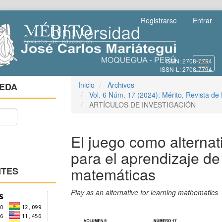
Salto
Registrarse
Entrar
rápido
al
contenido
de
Toggl
la
navig
página
Navegación
Inicio
Archivos
EDA
principal
Vol. 6 Núm. 17 (2024): Mérito, Revista de
Contenido
ARTÍCULOS DE INVESTIGACIÓN
principal
Barra
lateral
El juego como alternat
para el aprendizaje de
matemáticas
NTES
Play as an alternative for learning mathematics
Barra