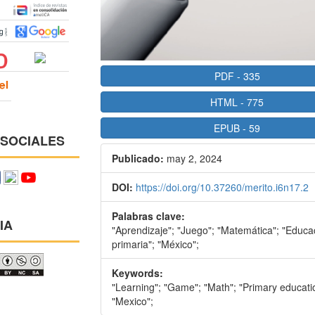
PDF
-
335
HTML
-
775
EPUB
-
59
 SOCIALES
Publicado:
may 2, 2024
DOI:
https://doi.org/10.37260/merito.i6n17.2
Palabras clave:
IA
"Aprendizaje"; "Juego"; "Matemática"; "Educa
primaria"; "México";
Keywords:
"Learning"; "Game"; "Math"; "Primary educati
"Mexico";